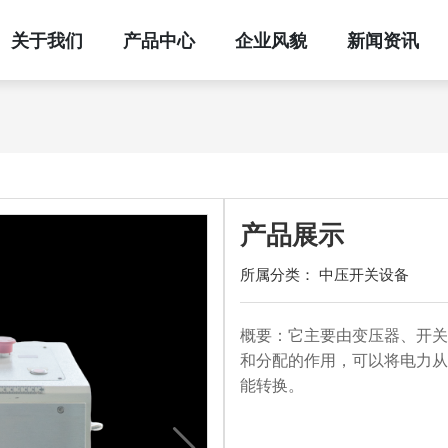
关于我们
产品中心
企业风貌
新闻资讯
产品展示
所属分类：
中压开关设备
概要：它主要由变压器、开关
和分配的作用，可以将电力从
能转换。