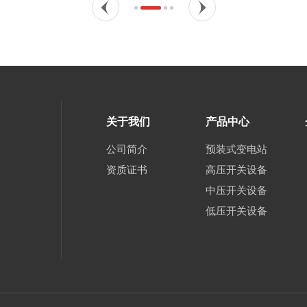
关于我们
产品中心
公司简介
预装式变电站
资质证书
高压开关设备
中压开关设备
低压开关设备