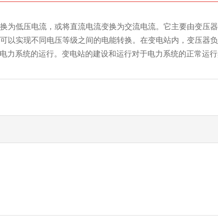
为低压电流，或将直流电流变换为交流电流。它主要由变压器
可以实现不同电压等级之间的电能转换。在变电站内，变压器
电力系统的运行。变电站的建设和运行对于电力系统的正常运行