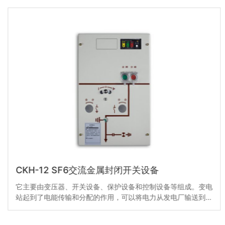
CKH-12 SF6交流金属封闭开关设备
它主要由变压器、开关设备、保护设备和控制设备等组成。变电
站起到了电能传输和分配的作用，可以将电力从发电厂输送到用
户，同时也可以实现不同电压等级之间的电能转换。