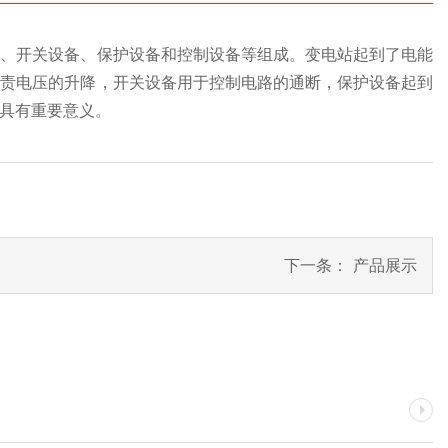
、开关设备、保护设备和控制设备等组成。变电站起到了电能
负责电压的升降，开关设备用于控制电路的通断，保护设备起到
具有重要意义。
下一条：
产品展示