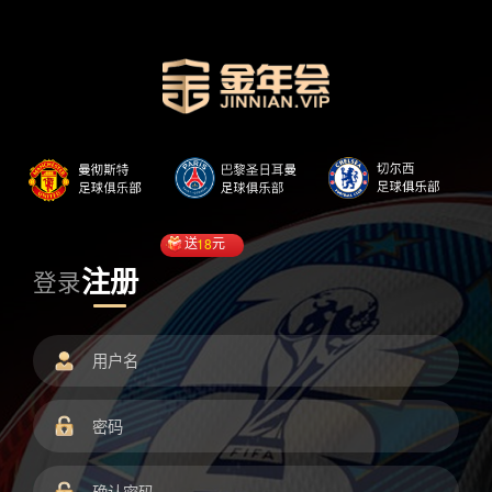
送
18
元
注册
登录